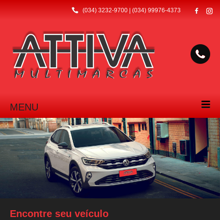
(034) 3232-9700 | (034) 99976-4373
MENU
Encontre seu veículo